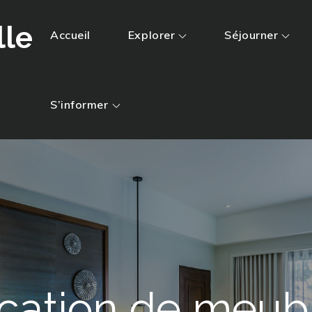
lle
Accueil
Explorer
Séjourner
S’informer
cation de meub