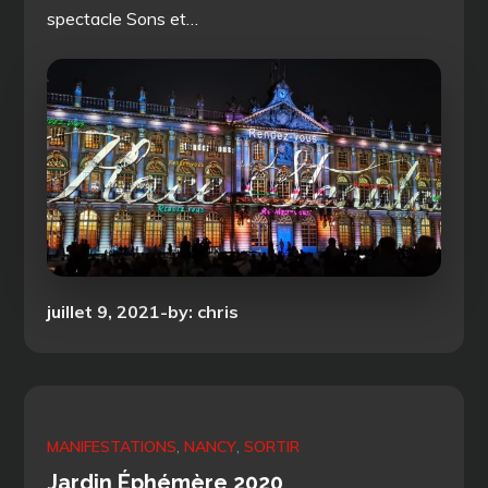
spectacle Sons et…
Posted
juillet 9, 2021
by:
chris
on
MANIFESTATIONS
NANCY
SORTIR
Jardin Éphémère 2020