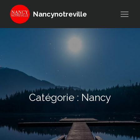
Skip
to
Nancynotreville
content
Catégorie :
Nancy