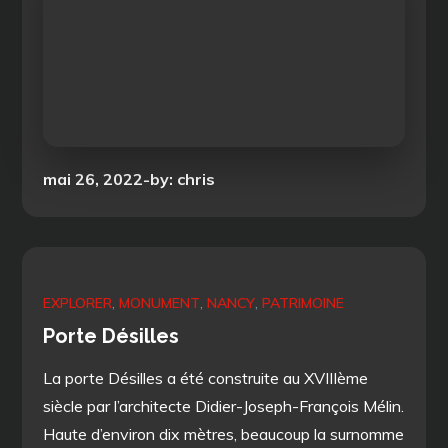
Posted
mai 26, 2022
by:
chris
on
EXPLORER
MONUMENT
NANCY
PATRIMOINE
Porte Désilles
La porte Désilles a été construite au XVIIIème
siècle par l’architecte Didier-Joseph-François Mélin.
Haute d’environ dix mètres, beaucoup la surnomme