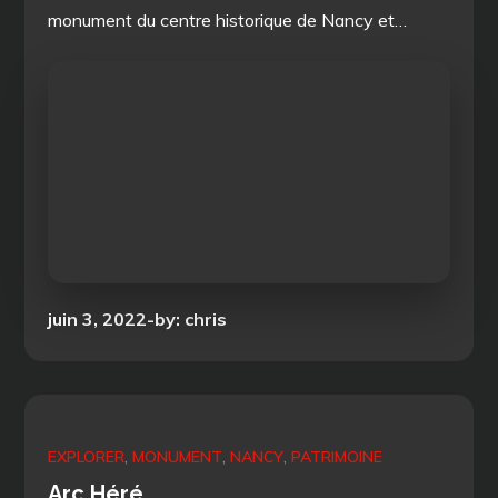
monument du centre historique de Nancy et…
Posted
juin 3, 2022
by:
chris
on
EXPLORER
MONUMENT
NANCY
PATRIMOINE
Arc Héré