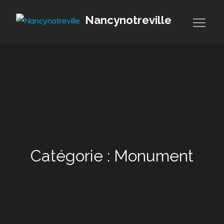
Skip
Nancynotreville
to
content
Catégorie :
Monument