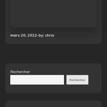
Posted
mars 20, 2022
by:
chris
on
Rechercher
Rechercher