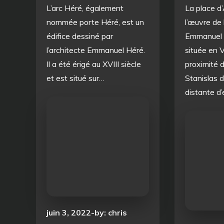
L’arc Héré, également
La place d’
nommée porte Héré, est un
l’œuvre de 
édifice dessiné par
Emmanuel H
l’architecte Emmanuel Héré.
située en V
Il a été érigé au XVIII siècle
proximité d
et est situé sur…
Stanislas d
distante d
Posted
juin 3, 2022
by:
chris