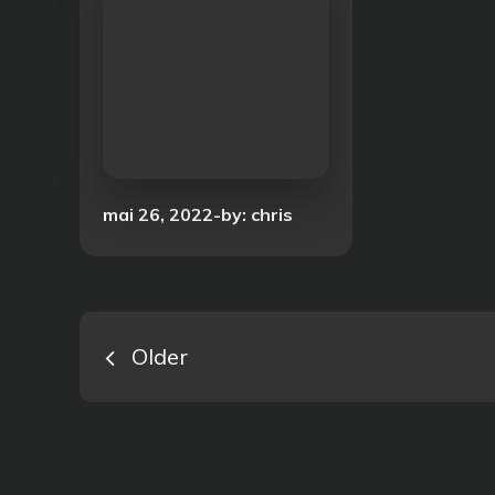
Posted
mai 26, 2022
by:
chris
on
Navigation
Older
des
articles