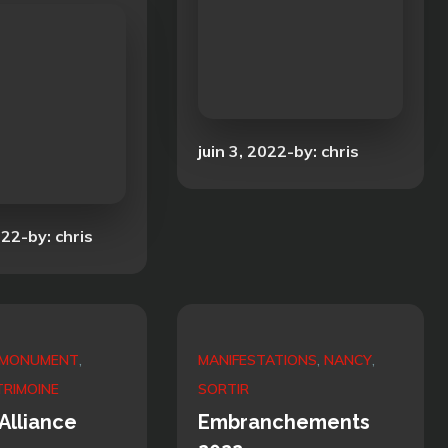
Posted
juin 3, 2022
by:
chris
on
022
by:
chris
MONUMENT
MANIFESTATIONS
NANCY
TRIMOINE
SORTIR
Alliance
Embranchements