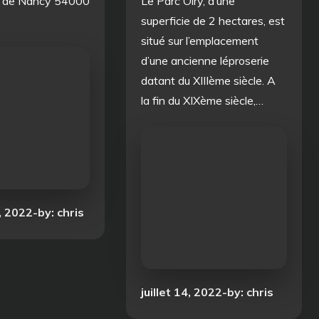
 de Nancy 54000
Le Parc Olry, d’une
superficie de 2 hectares, est
situé sur l’emplacement
d’une ancienne léproserie
datant du XIIIème siècle. A
la fin du XIXème siècle,…
, 2022
by:
chris
Posted
juillet 14, 2022
by:
chris
on