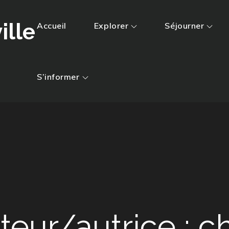
ille
Accueil
Explorer
Séjourner
S’informer
teur/autrice :
ch