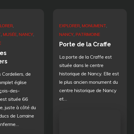
LORER
EXPLORER
MONUMENT
T
MUSÉE
NANCY
NANCY
PATRIMOINE
E
Porte de la Craffe
des
La porte de la Craffe est
ers
située dans le centre
historique de Nancy. Elle est
s Cordeliers, de
le plus ancien monument du
mplet église
centre historique de Nancy
çois-des-
et…
 est située 66
, juste à côté du
ducs de Lorraine
renferme…