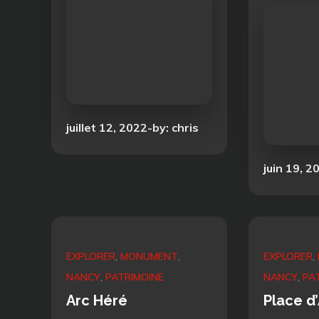
Posted
juillet 12, 2022
by:
chris
on
Posted
juin 19, 2
on
EXPLORER
MONUMENT
EXPLORER
NANCY
PATRIMOINE
NANCY
PA
Arc Héré
Place d’