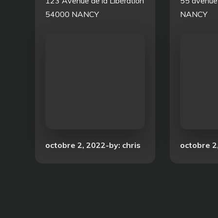
123 Avenue de la Libération
55 avenue
54000 NANCY
NANCY
Posted
Posted
octobre 2, 2022
by:
chris
octobre 2
on
on