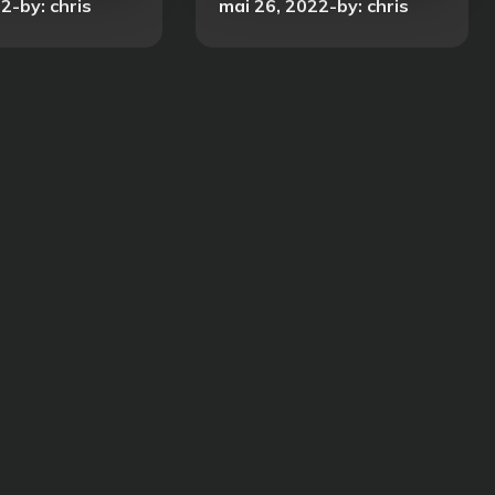
Posted
22
by:
chris
mai 26, 2022
by:
chris
on